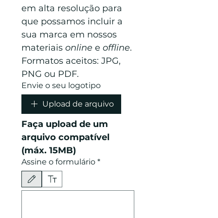
em alta resolução para 
que possamos incluir a 
sua marca em nossos 
materiais 
online
 e 
offline
. 
Formatos aceitos: JPG, 
PNG ou PDF.
Envie o seu logotipo
Upload de arquivo
Faça upload de um 
arquivo compatível 
(máx. 15MB)
Assine o formulário
*
Modo Desenho selecionado. Desenhar requer um mouse ou touchpad. Para acessibilida